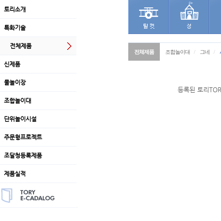
토리소개
특화기술
전체제품
전체제품
조합놀이대
/
그네
/
신제품
물놀이장
등록된 토리TO
조합놀이대
단위놀이시설
주문형프로젝트
조달청등록제품
제품실적