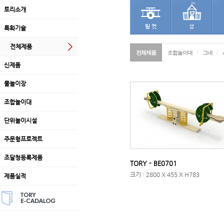
토리소개
특화기술
전체제품
전체제품
조합놀이대
/
그네
/
신제품
물놀이장
조합놀이대
단위놀이시설
주문형프로젝트
조달청등록제품
TORY - BE0701
크기 : 2800 X 455 X H783
제품실적