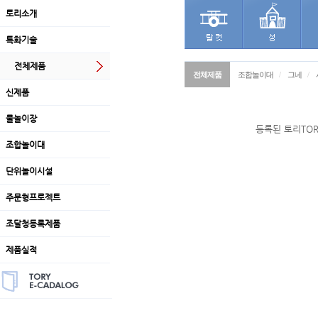
토리소개
특화기술
전체제품
전체제품
조합놀이대
/
그네
/
신제품
물놀이장
등록된 토리TO
조합놀이대
단위놀이시설
주문형프로젝트
조달청등록제품
제품실적