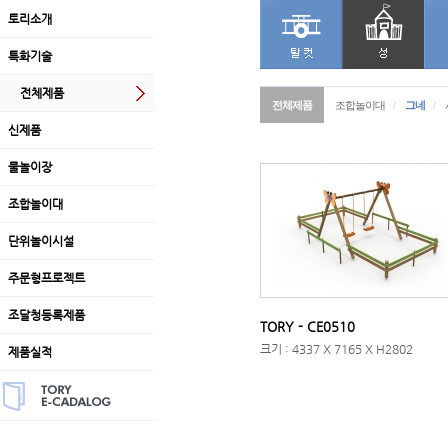
토리소개
특화기술
전체제품
전체제품
조합놀이대
/
그네
/
신제품
물놀이장
조합놀이대
단위놀이시설
주문형프로젝트
조달청등록제품
TORY - CE0510
크기 : 4337 X 7165 X H2802
제품실적