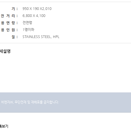
950 X 190 X2,010
6,800 X 4,100
전연령
1명이하
STAINLESS STEEL, HPL
세설명
비엔지㈜, 무단전재 및 재배포를 금지합니다.
록보기