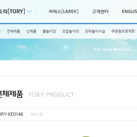
술
전체제품
신제품
물놀이장
조합놀이대
단위놀이시설
주문형프로젝트
ORY-KE0146
2021년