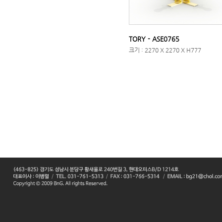
TORY - ASE0765
크기 : 2270 X 2270 X H777