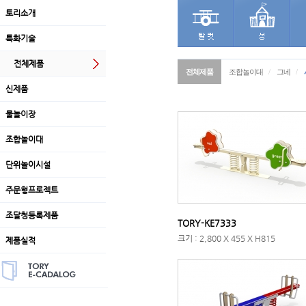
토리소개
특화기술
전체제품
전체제품
조합놀이대
/
그네
/
신제품
물놀이장
조합놀이대
단위놀이시설
주문형프로젝트
조달청등록제품
TORY-KE7333
크기 : 2,800 X 455 X H815
제품실적