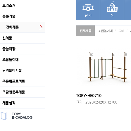
토리소개
특화기술
전체제품
전체제품
조합놀이대
/
그네
/
신제품
물놀이장
조합놀이대
단위놀이시설
주문형프로젝트
조달청등록제품
TORY-HE0710
크기 : 2920X2420XH2700
제품실적