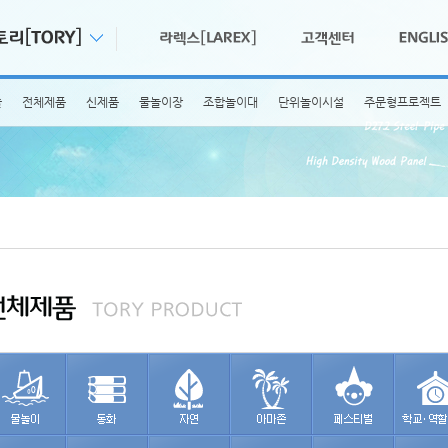
술
전체제품
신제품
물놀이장
조합놀이대
단위놀이시설
주문형프로젝트