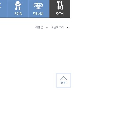
제품순
4줄씩보기