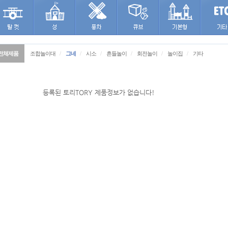
전체제품
조합놀이대
/
그네
/
시소
/
흔들놀이
/
회전놀이
/
놀이집
/
기타
등록된 토리TORY 제품정보가 없습니다!